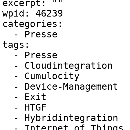
excerpt: ""

wpid: 46239

categories:

  - Presse

tags:

  - Presse

  - Cloudintegration

  - Cumulocity

  - Device-Management

  - Exit

  - HTGF

  - Hybridintegration

  - Internet of Things
