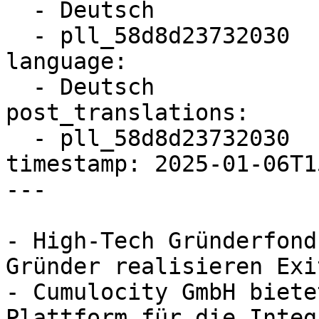
  - Deutsch

  - pll_58d8d23732030

language:

  - Deutsch

post_translations:

  - pll_58d8d23732030

timestamp: 2025-01-06T1
---

- High-Tech Gründerfond
Gründer realisieren Exit
- Cumulocity GmbH biete
Plattform für die Integ