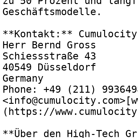
zu 50 Prozent und langf
Geschäftsmodelle.

**Kontakt:** Cumulocity
Herr Bernd Gross

Schiessstraße 43

40549 Düsseldorf

Germany

Phone: +49 (211) 9936498
<info@cumulocity.com>[w
(https://www.cumulocity
**Über den High-Tech Gr