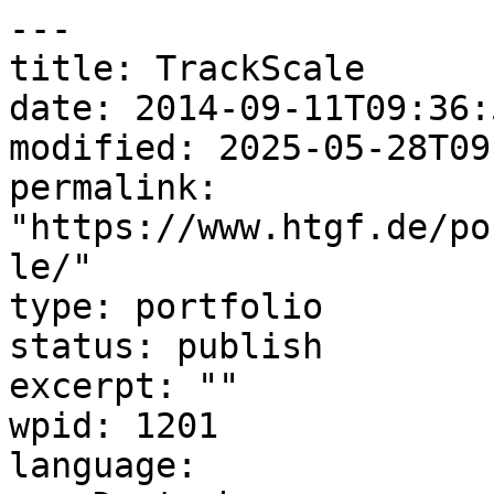
---

title: TrackScale

date: 2014-09-11T09:36:5
modified: 2025-05-28T09
permalink: 
"https://www.htgf.de/po
le/"

type: portfolio

status: publish

excerpt: ""

wpid: 1201

language:
