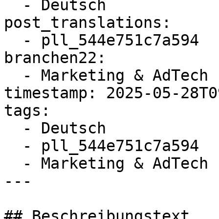
  - Deutsch

post_translations:

  - pll_544e751c7a594

branchen22:

  - Marketing & AdTech

timestamp: 2025-05-28T0
tags:

  - Deutsch

  - pll_544e751c7a594

  - Marketing & AdTech

---

## Beschreibungstext
