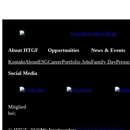
Newsletter
Mein Pitch
About HTGF
Opportunities
News & Events
Kontakt
About
ESG
Career
Portfolio Jobs
Family Day
Presse
Social Media
Mitglied
bei: