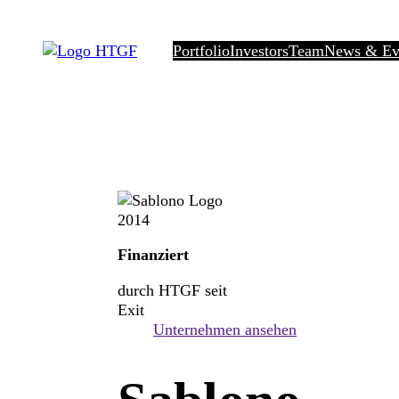
Zum
Inhalt
Portfolio
Investors
Team
News & Ev
springen
2014
Finanziert
durch HTGF seit
Exit
Unternehmen ansehen