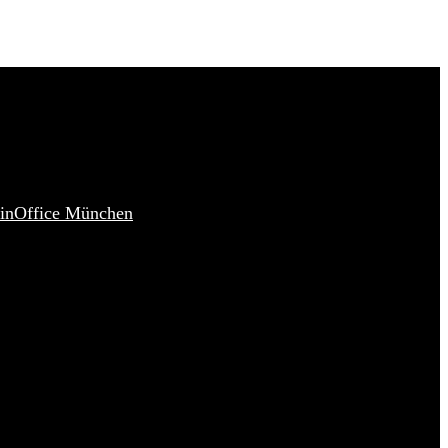
in
Office München