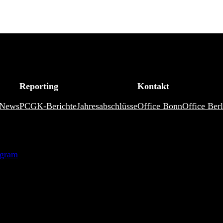
Reporting
Kontakt
News
PCGK-Berichte
Jahresabschlüsse
Office Bonn
Office Berl