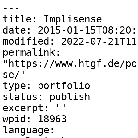
---

title: Implisense

date: 2015-01-15T08:20:0
modified: 2022-07-21T11
permalink: 
"https://www.htgf.de/po
se/"

type: portfolio

status: publish

excerpt: ""

wpid: 18963

language:
