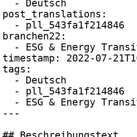
  - Deutsch

post_translations:

  - pll_543fa1f214846

branchen22:

  - ESG & Energy Transition

timestamp: 2022-07-21T1
tags:

  - Deutsch

  - pll_543fa1f214846

  - ESG & Energy Transition

---

## Beschreibungstext
