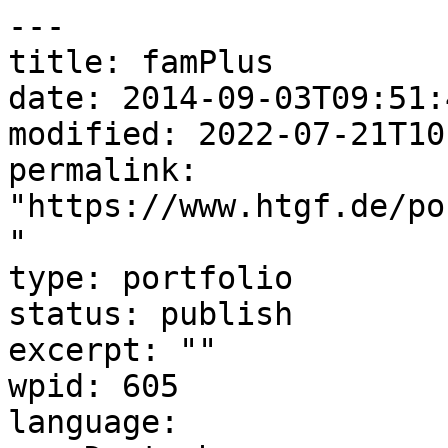
---

title: famPlus

date: 2014-09-03T09:51:4
modified: 2022-07-21T10
permalink: 
"https://www.htgf.de/po
"

type: portfolio

status: publish

excerpt: ""

wpid: 605

language:
