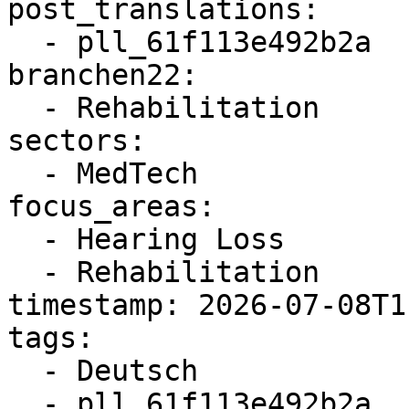
post_translations:

  - pll_61f113e492b2a

branchen22:

  - Rehabilitation

sectors:

  - MedTech

focus_areas:

  - Hearing Loss

  - Rehabilitation

timestamp: 2026-07-08T1
tags:

  - Deutsch

  - pll_61f113e492b2a
