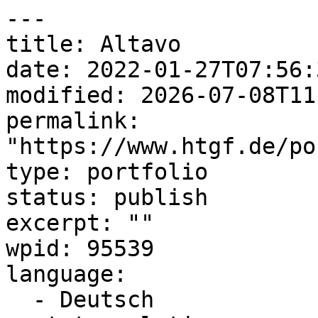
---

title: Altavo

date: 2022-01-27T07:56:3
modified: 2026-07-08T11
permalink: 
"https://www.htgf.de/po
type: portfolio

status: publish

excerpt: ""

wpid: 95539

language:

  - Deutsch
